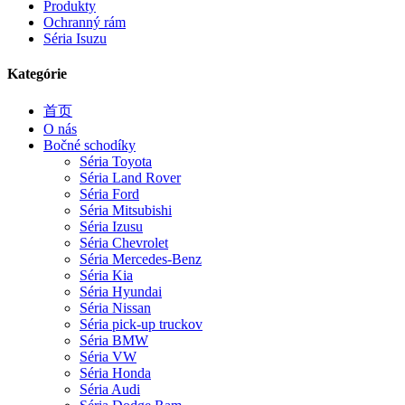
Produkty
Ochranný rám
Séria Isuzu
Kategórie
首页
O nás
Bočné schodíky
Séria Toyota
Séria Land Rover
Séria Ford
Séria Mitsubishi
Séria Izusu
Séria Chevrolet
Séria Mercedes-Benz
Séria Kia
Séria Hyundai
Séria Nissan
Séria pick-up truckov
Séria BMW
Séria VW
Séria Honda
Séria Audi