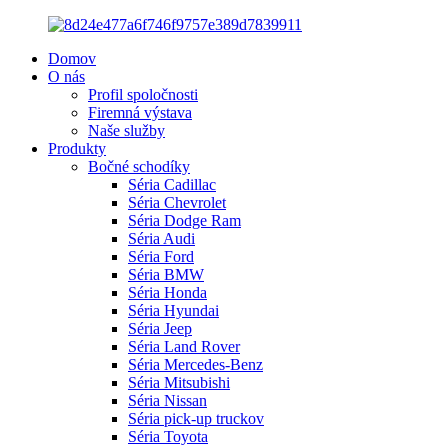
Domov
O nás
Profil spoločnosti
Firemná výstava
Naše služby
Produkty
Bočné schodíky
Séria Cadillac
Séria Chevrolet
Séria Dodge Ram
Séria Audi
Séria Ford
Séria BMW
Séria Honda
Séria Hyundai
Séria Jeep
Séria Land Rover
Séria Mercedes-Benz
Séria Mitsubishi
Séria Nissan
Séria pick-up truckov
Séria Toyota