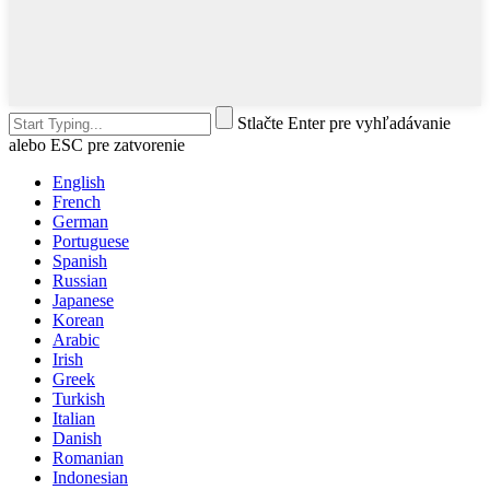
Stlačte Enter pre vyhľadávanie
alebo ESC pre zatvorenie
English
French
German
Portuguese
Spanish
Russian
Japanese
Korean
Arabic
Irish
Greek
Turkish
Italian
Danish
Romanian
Indonesian