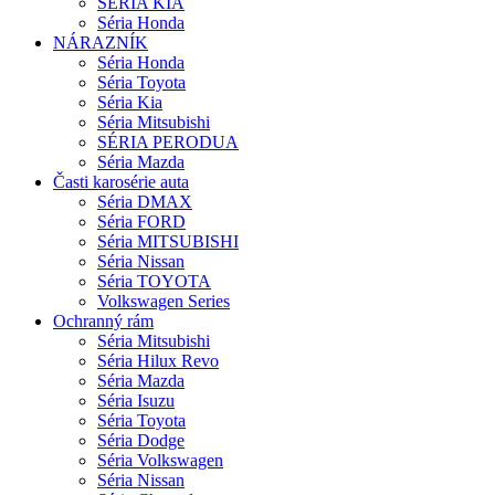
SÉRIA KIA
Séria Honda
NÁRAZNÍK
Séria Honda
Séria Toyota
Séria Kia
Séria Mitsubishi
SÉRIA PERODUA
Séria Mazda
Časti karosérie auta
Séria DMAX
Séria FORD
Séria MITSUBISHI
Séria Nissan
Séria TOYOTA
Volkswagen Series
Ochranný rám
Séria Mitsubishi
Séria Hilux Revo
Séria Mazda
Séria Isuzu
Séria Toyota
Séria Dodge
Séria Volkswagen
Séria Nissan