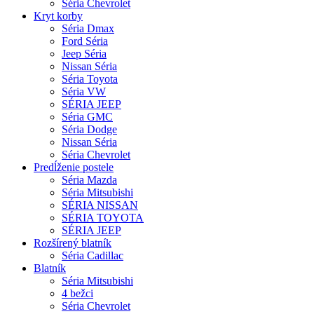
Séria Chevrolet
Kryt korby
Séria Dmax
Ford Séria
Jeep Séria
Nissan Séria
Séria Toyota
Séria VW
SÉRIA JEEP
Séria GMC
Séria Dodge
Nissan Séria
Séria Chevrolet
Predĺženie postele
Séria Mazda
Séria Mitsubishi
SÉRIA NISSAN
SÉRIA TOYOTA
SÉRIA JEEP
Rozšírený blatník
Séria Cadillac
Blatník
Séria Mitsubishi
4 bežci
Séria Chevrolet