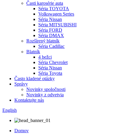
Časti karosérie auta
Séria TOYOTA
Volkswagen Series
Séria Nissan
Séria MITSUBISHI
Séria FORD
Séria DMAX
Rozšírený blatník
Séria Cadillac
Blatník
4 bežci
Séria Chevrolet
Séria Nissan
Séria Toyota
Často kladené otázky
Správy
Novinky spoločnosti
Novinky z odvetvia
Kontaktujte nás
English
Domov