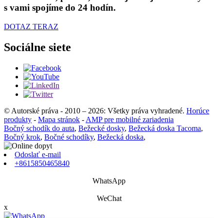
s vami spojíme do 24 hodín.
DOTAZ TERAZ
Sociálne siete
© Autorské práva - 2010 – 2026: Všetky práva vyhradené.
Horúce
produkty
-
Mapa stránok
-
AMP pre mobilné zariadenia
Bočný schodík do auta
,
Bežecké dosky
,
Bežecká doska Tacoma
,
Bočný krok
,
Bočné schodíky
,
Bežecká doska
,
Odoslať e-mail
+8615850465840
WhatsApp
WeChat
x