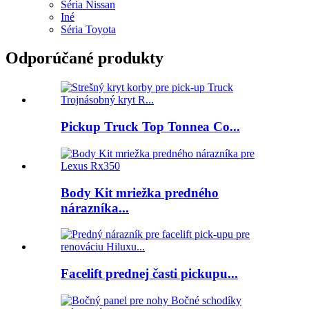
Séria Nissan
Iné
Séria Toyota
Odporúčané produkty
Pickup Truck Top Tonnea Co...
Body Kit mriežka predného
nárazníka...
Facelift prednej časti pickupu...