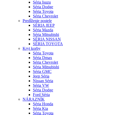
Séria Isuzu
Séria Dodge
Séria Toyota
Séria Chevrolet
Predĺženie postele
SÉRIA JEEP
Séria Mazda
Séria Mitsubishi
SÉRIA NISSAN
SÉRIA TOYOTA
Kryt korby
Séria Toyota
Séria Dmax
Séria Chevrolet
Séria Mitsubishi
Séria GMC
Jeep Séria
Nissan Séria
Séria VW
Séria Dodge
Ford Séria
NÁRAZNÍK
Séria Honda
Séria Kia
Séria Toyota