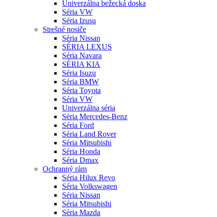
Univerzálna bežecká doska
Séria VW
Séria Izusu
Strešné nosiče
Séria Nissan
SÉRIA LEXUS
Séria Navara
SÉRIA KIA
Séria Isuzu
Séria BMW
Séria Toyota
Séria VW
Univerzálna séria
Séria Mercedes-Benz
Séria Ford
Séria Land Rover
Séria Mitsubishi
Séria Honda
Séria Dmax
Ochranný rám
Séria Hilux Revo
Séria Volkswagen
Séria Nissan
Séria Mitsubishi
Séria Mazda