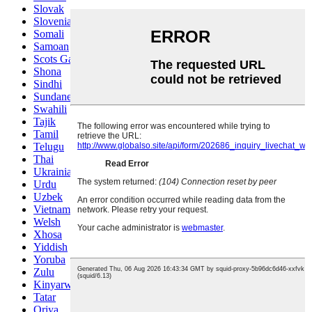
Slovak
Slovenian
Somali
Samoan
Scots Gaelic
Shona
Sindhi
Sundanese
Swahili
Tajik
Tamil
Telugu
Thai
Ukrainian
Urdu
Uzbek
Vietnamese
Welsh
Xhosa
Yiddish
Yoruba
Zulu
Kinyarwanda
Tatar
Oriya