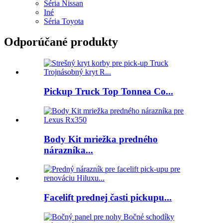
Séria Nissan
Iné
Séria Toyota
Odporúčané produkty
Pickup Truck Top Tonnea Co...
Body Kit mriežka predného
nárazníka...
Facelift prednej časti pickupu...