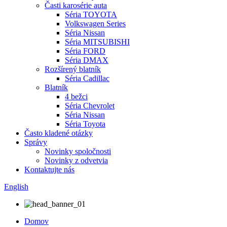
Časti karosérie auta
Séria TOYOTA
Volkswagen Series
Séria Nissan
Séria MITSUBISHI
Séria FORD
Séria DMAX
Rozšírený blatník
Séria Cadillac
Blatník
4 bežci
Séria Chevrolet
Séria Nissan
Séria Toyota
Často kladené otázky
Správy
Novinky spoločnosti
Novinky z odvetvia
Kontaktujte nás
English
Domov