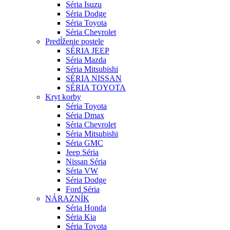
Séria Isuzu
Séria Dodge
Séria Toyota
Séria Chevrolet
Predĺženie postele
SÉRIA JEEP
Séria Mazda
Séria Mitsubishi
SÉRIA NISSAN
SÉRIA TOYOTA
Kryt korby
Séria Toyota
Séria Dmax
Séria Chevrolet
Séria Mitsubishi
Séria GMC
Jeep Séria
Nissan Séria
Séria VW
Séria Dodge
Ford Séria
NÁRAZNÍK
Séria Honda
Séria Kia
Séria Toyota