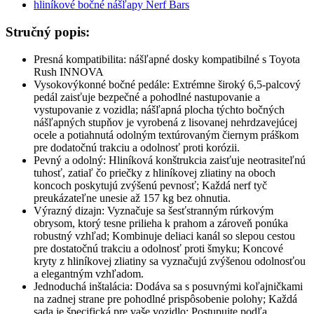
Stručný popis:
Presná kompatibilita: nášľapné dosky kompatibilné s Toyota
Rush INNOVA
Vysokovýkonné bočné pedále: Extrémne široký 6,5-palcový
pedál zaisťuje bezpečné a pohodlné nastupovanie a
vystupovanie z vozidla; nášľapná plocha týchto bočných
nášľapných stupňov je vyrobená z lisovanej nehrdzavejúcej
ocele a potiahnutá odolným textúrovaným čiernym práškom
pre dodatočnú trakciu a odolnosť proti korózii.
Pevný a odolný: Hliníková konštrukcia zaisťuje neotrasiteľnú
tuhosť, zatiaľ čo priečky z hliníkovej zliatiny na oboch
koncoch poskytujú zvýšenú pevnosť; Každá nerf tyč
preukázateľne unesie až 157 kg bez ohnutia.
Výrazný dizajn: Vyznačuje sa šesťstranným rúrkovým
obrysom, ktorý tesne prilieha k prahom a zároveň ponúka
robustný vzhľad; Kombinuje deliaci kanál so slepou cestou
pre dostatočnú trakciu a odolnosť proti šmyku; Koncové
kryty z hliníkovej zliatiny sa vyznačujú zvýšenou odolnosťou
a elegantným vzhľadom.
Jednoduchá inštalácia: Dodáva sa s posuvnými koľajničkami
na zadnej strane pre pohodlné prispôsobenie polohy; Každá
sada je špecifická pre vaše vozidlo; Postupujte podľa