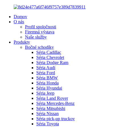
Domov
O nás
Profil spoločnosti
Firemná výstava
Naše služby
Produkty
Bočné schodíky
Séria Cadillac
Séria Chevrolet
Séria Dodge Ram
Séria Audi
Séria Ford
Séria BMW
Séria Honda
Séria Hyundai
Séria Jeep
Séria Land Rover
Séria Mercedes-Benz
Séria Mitsubishi
Séria Nissan
Séria pick-up truckov
Séria Toyota