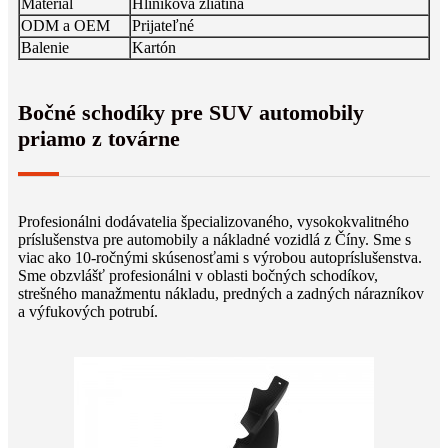
Materiál
Hliníková zliatina
ODM a OEM
Prijateľné
Balenie
Kartón
Bočné schodíky pre SUV automobily
priamo z továrne
Profesionálni dodávatelia špecializovaného, ​​vysokokvalitného
príslušenstva pre automobily a nákladné vozidlá z Číny. Sme s
viac ako 10-ročnými skúsenosťami s výrobou autopríslušenstva.
Sme obzvlášť profesionálni v oblasti bočných schodíkov,
strešného manažmentu nákladu, predných a zadných nárazníkov
a výfukových potrubí.