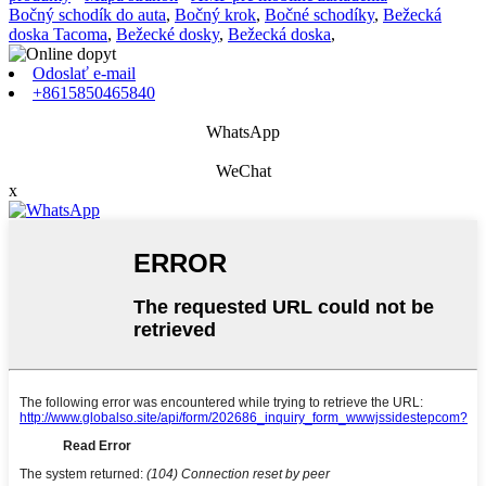
Bočný schodík do auta
,
Bočný krok
,
Bočné schodíky
,
Bežecká
doska Tacoma
,
Bežecké dosky
,
Bežecká doska
,
Odoslať e-mail
+8615850465840
WhatsApp
WeChat
x