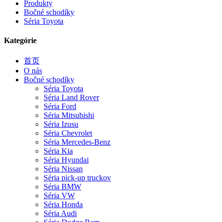
Produkty
Bočné schodíky
Séria Toyota
Kategórie
首页
O nás
Bočné schodíky
Séria Toyota
Séria Land Rover
Séria Ford
Séria Mitsubishi
Séria Izusu
Séria Chevrolet
Séria Mercedes-Benz
Séria Kia
Séria Hyundai
Séria Nissan
Séria pick-up truckov
Séria BMW
Séria VW
Séria Honda
Séria Audi