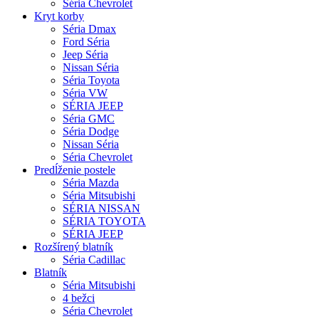
Séria Chevrolet
Kryt korby
Séria Dmax
Ford Séria
Jeep Séria
Nissan Séria
Séria Toyota
Séria VW
SÉRIA JEEP
Séria GMC
Séria Dodge
Nissan Séria
Séria Chevrolet
Predĺženie postele
Séria Mazda
Séria Mitsubishi
SÉRIA NISSAN
SÉRIA TOYOTA
SÉRIA JEEP
Rozšírený blatník
Séria Cadillac
Blatník
Séria Mitsubishi
4 bežci
Séria Chevrolet