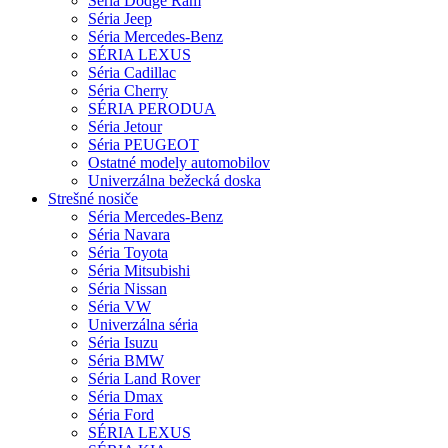
Séria Dodge Ram
Séria Jeep
Séria Mercedes-Benz
SÉRIA LEXUS
Séria Cadillac
Séria Cherry
SÉRIA PERODUA
Séria Jetour
Séria PEUGEOT
Ostatné modely automobilov
Univerzálna bežecká doska
Strešné nosiče
Séria Mercedes-Benz
Séria Navara
Séria Toyota
Séria Mitsubishi
Séria Nissan
Séria VW
Univerzálna séria
Séria Isuzu
Séria BMW
Séria Land Rover
Séria Dmax
Séria Ford
SÉRIA LEXUS