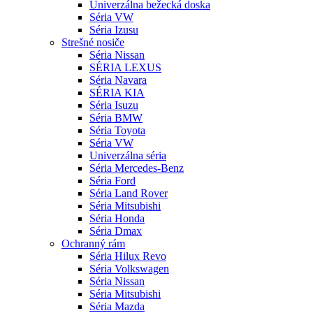
Univerzálna bežecká doska
Séria VW
Séria Izusu
Strešné nosiče
Séria Nissan
SÉRIA LEXUS
Séria Navara
SÉRIA KIA
Séria Isuzu
Séria BMW
Séria Toyota
Séria VW
Univerzálna séria
Séria Mercedes-Benz
Séria Ford
Séria Land Rover
Séria Mitsubishi
Séria Honda
Séria Dmax
Ochranný rám
Séria Hilux Revo
Séria Volkswagen
Séria Nissan
Séria Mitsubishi
Séria Mazda