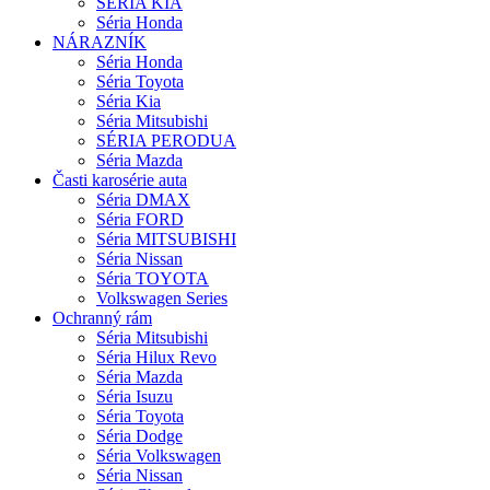
SÉRIA KIA
Séria Honda
NÁRAZNÍK
Séria Honda
Séria Toyota
Séria Kia
Séria Mitsubishi
SÉRIA PERODUA
Séria Mazda
Časti karosérie auta
Séria DMAX
Séria FORD
Séria MITSUBISHI
Séria Nissan
Séria TOYOTA
Volkswagen Series
Ochranný rám
Séria Mitsubishi
Séria Hilux Revo
Séria Mazda
Séria Isuzu
Séria Toyota
Séria Dodge
Séria Volkswagen
Séria Nissan