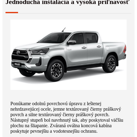
Jednoduchá inštalácia a vysoká priľnavosť
Ponúkame odolnú povrchovú úpravu z leštenej
nehrdzavejúcej ocele, jemne textúrovaný čierny práškový
povrch a silne textúrovaný čierny práškový povrch.
Nástupný stupeň bol navrhnutý tak, aby poskytoval väčšiu
plochu na šliapanie. Zváraná oválna koncová kabína
poskytuje pevnejšiu a vodotesnejšiu ochranu.