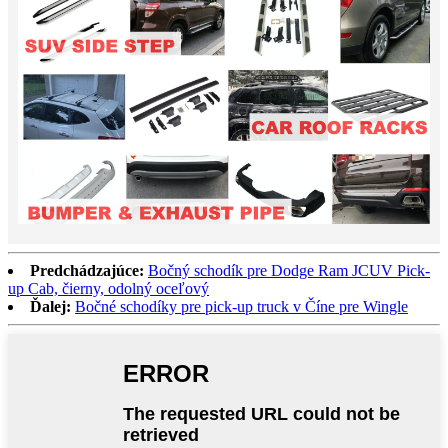
Predchádzajúce:
Bočný schodík pre Dodge Ram JCUV Pick-
up Cab, čierny, odolný oceľový
Ďalej:
Bočné schodíky pre pick-up truck v Číne pre Wingle